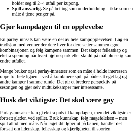
holder seg til 2–4 utfall per kupong.
Spill ansvarlig.
Se på betting som underholdning – ikke som en
måte å tjene penger på.
Gjør kampdagen til en opplevelse
En parlay-innsats kan være en del av hele kampopplevelsen. Lag en
tradisjon med venner der dere hver for dere setter sammen egne
kombinasjoner, og følg kampene sammen. Det skaper fellesskap og
ekstra spenning når hvert hjørnespark eller skudd på mål plutselig kan
endre utfallet.
Mange bruker også parlay-innsatser som en måte å holde interessen
oppe for hele ligaen – ved å kombinere spill på både sitt eget lag og
andre kamper i samme runde. Det gir et bredere perspektiv på
sesongen og gjør selv midtukekamper mer interessante.
Husk det viktigste: Det skal være gøy
Parlay-innsatser kan gi ekstra puls til kampdagen, men det viktigste er
fortsatt gleden ved spillet. Bruk kunnskap, følg magefølelsen – men
spill alltid med måte. Når laget ditt løper ut på banen, handler det
fortsatt om lidenskap, fellesskap og kjærligheten til sporten.