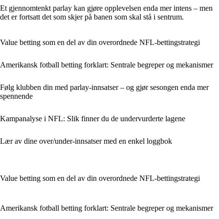
Et gjennomtenkt parlay kan gjøre opplevelsen enda mer intens – men
det er fortsatt det som skjer på banen som skal stå i sentrum.
Value betting som en del av din overordnede NFL-bettingstrategi
Amerikansk fotball betting forklart: Sentrale begreper og mekanismer
Følg klubben din med parlay-innsatser – og gjør sesongen enda mer
spennende
Kampanalyse i NFL: Slik finner du de undervurderte lagene
Lær av dine over/under-innsatser med en enkel loggbok
Value betting som en del av din overordnede NFL-bettingstrategi
Amerikansk fotball betting forklart: Sentrale begreper og mekanismer