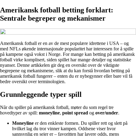
Amerikansk fotball betting forklart:
Sentrale begreper og mekanismer
Amerikansk fotball er en av de mest populære idrettene i USA – og
med NFLs økende internasjonale popularitet har interessen for å spille
på kampene også vokst i Norge. For mange kan betting på amerikansk
fotball virke komplisert, siden spillet har mange detaljer og statistiske
nyanser. Denne artikkelen gir deg en oversikt over de viktigste
begrepene og mekanismene, slik at du kan forstå hvordan betting på
amerikansk fotball fungerer – enten du er nybegynner eller bare vil få
bedre oversikt over terminologien.
Grunnleggende typer spill
Når du spiller på amerikansk fotball, møter du som regel tre
hovedtyper av spill:
moneyline
,
point spread
og
over/under
.
Moneyline
er den enkleste formen. Du spiller rett og slett på
hvilket lag du tror vinner kampen. Oddsene viser hvor
sannsynlig en seier er – favoritten har lavere odds, mens