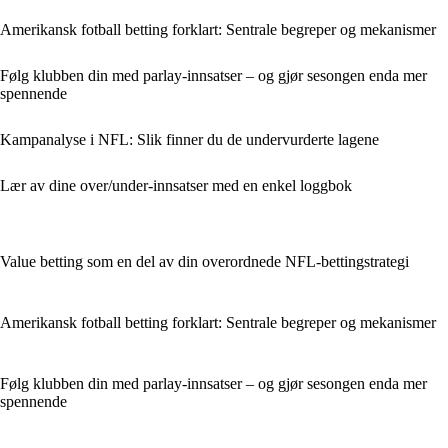
Amerikansk fotball betting forklart: Sentrale begreper og mekanismer
Følg klubben din med parlay-innsatser – og gjør sesongen enda mer
spennende
Kampanalyse i NFL: Slik finner du de undervurderte lagene
Lær av dine over/under-innsatser med en enkel loggbok
Value betting som en del av din overordnede NFL-bettingstrategi
Amerikansk fotball betting forklart: Sentrale begreper og mekanismer
Følg klubben din med parlay-innsatser – og gjør sesongen enda mer
spennende