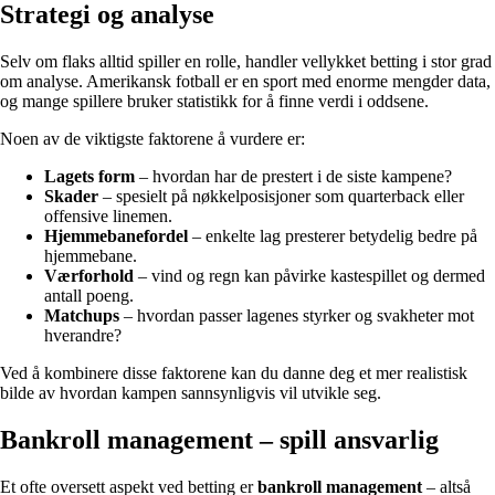
Strategi og analyse
Selv om flaks alltid spiller en rolle, handler vellykket betting i stor grad
om analyse. Amerikansk fotball er en sport med enorme mengder data,
og mange spillere bruker statistikk for å finne verdi i oddsene.
Noen av de viktigste faktorene å vurdere er:
Lagets form
– hvordan har de prestert i de siste kampene?
Skader
– spesielt på nøkkelposisjoner som quarterback eller
offensive linemen.
Hjemmebanefordel
– enkelte lag presterer betydelig bedre på
hjemmebane.
Værforhold
– vind og regn kan påvirke kastespillet og dermed
antall poeng.
Matchups
– hvordan passer lagenes styrker og svakheter mot
hverandre?
Ved å kombinere disse faktorene kan du danne deg et mer realistisk
bilde av hvordan kampen sannsynligvis vil utvikle seg.
Bankroll management – spill ansvarlig
Et ofte oversett aspekt ved betting er
bankroll management
– altså