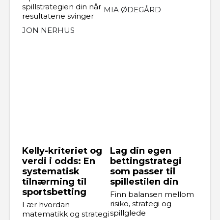
spillstrategien din når
MIA ØDEGÅRD
resultatene svinger
JON NERHUS
Kelly-kriteriet og
Lag din egen
verdi i odds: En
bettingstrategi
systematisk
som passer til
tilnærming til
spillestilen din
sportsbetting
Finn balansen mellom
risiko, strategi og
Lær hvordan
spillglede
matematikk og strategi