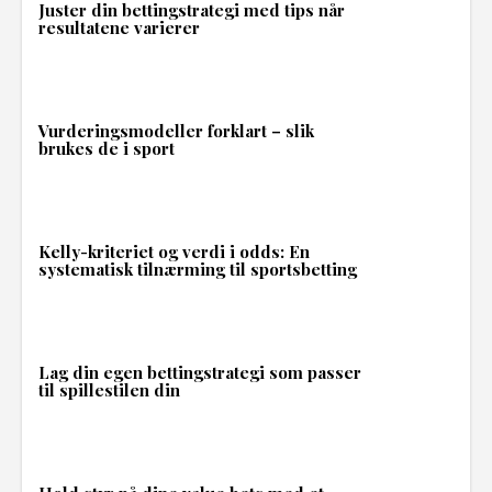
Juster din bettingstrategi med tips når
resultatene varierer
Vurderingsmodeller forklart – slik
brukes de i sport
Kelly-kriteriet og verdi i odds: En
systematisk tilnærming til sportsbetting
Lag din egen bettingstrategi som passer
til spillestilen din