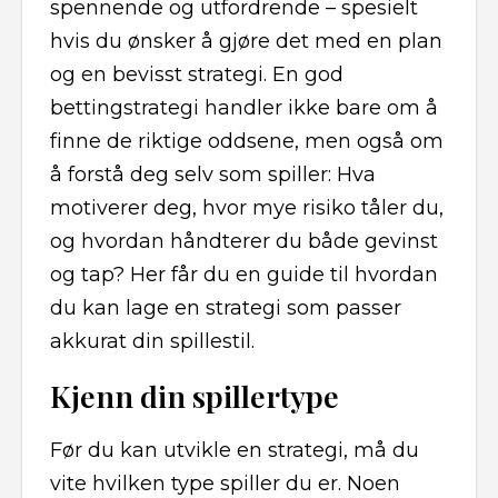
spennende og utfordrende – spesielt
hvis du ønsker å gjøre det med en plan
og en bevisst strategi. En god
bettingstrategi handler ikke bare om å
finne de riktige oddsene, men også om
å forstå deg selv som spiller: Hva
motiverer deg, hvor mye risiko tåler du,
og hvordan håndterer du både gevinst
og tap? Her får du en guide til hvordan
du kan lage en strategi som passer
akkurat din spillestil.
Kjenn din spillertype
Før du kan utvikle en strategi, må du
vite hvilken type spiller du er. Noen