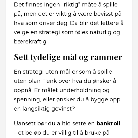
Det finnes ingen “riktig” måte å spille
på, men det er viktig å være bevisst på
hva som driver deg. Da blir det lettere å
velge en strategi som føles naturlig og
bærekraftig.
Sett tydelige mål og rammer
En strategi uten mål er som å spille
uten plan. Tenk over hva du ønsker å
oppnå: Er målet underholdning og
spenning, eller ønsker du å bygge opp
en langsiktig gevinst?
Uansett bør du alltid sette en
bankroll
– et beløp du er villig til å bruke på