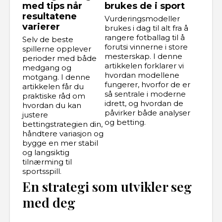
med tips når
brukes de i sport
resultatene
Vurderingsmodeller
varierer
brukes i dag til alt fra å
rangere fotballag til å
Selv de beste
forutsi vinnerne i store
spillerne opplever
mesterskap. I denne
perioder med både
artikkelen forklarer vi
medgang og
hvordan modellene
motgang. I denne
fungerer, hvorfor de er
artikkelen får du
så sentrale i moderne
praktiske råd om
idrett, og hvordan de
hvordan du kan
påvirker både analyser
justere
og betting.
bettingstrategien din,
håndtere variasjon og
bygge en mer stabil
og langsiktig
tilnærming til
sportsspill.
En strategi som utvikler seg
med deg