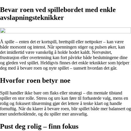
Bevar roen ved spillebordet med enkle
avslapningsteknikker
Å spille – enten det er kortspill, brettspill eller nettpoker – kan være
både morsomt og intenst. Når spenningen stiger og pulsen øker, kan
det imidlertid være vanskelig å holde hodet kaldt. Nervøsitet,
frustrasjon eller overtenning kan fort påvirke både beslutningene dine
og gleden ved spillet. Heldigvis finnes det enkle teknikker som hjelper
deg med å bevare roen og nyte spillet – uansett hvordan det går.
Hvorfor roen betyr noe
Spill handler ikke bare om flaks eller strategi – din mentale tilstand
spiller en stor rolle. Stress og uro kan føre til forhastede valg, mens en
rolig og fokusert tilnærming gjør det lettere å tenke klart og handle
fornuftig. Når du klarer å bevare roen, blir spillet både mer balansert og
mer underholdende, og du spiller mer ansvarlig.
Pust deg rolig – finn fokus