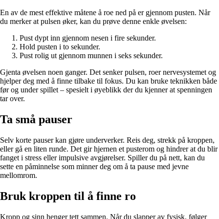
En av de mest effektive måtene å roe ned på er gjennom pusten. Når
du merker at pulsen øker, kan du prøve denne enkle øvelsen:
Pust dypt inn gjennom nesen i fire sekunder.
Hold pusten i to sekunder.
Pust rolig ut gjennom munnen i seks sekunder.
Gjenta øvelsen noen ganger. Det senker pulsen, roer nervesystemet og
hjelper deg med å finne tilbake til fokus. Du kan bruke teknikken både
før og under spillet – spesielt i øyeblikk der du kjenner at spenningen
tar over.
Ta små pauser
Selv korte pauser kan gjøre underverker. Reis deg, strekk på kroppen,
eller gå en liten runde. Det gir hjernen et pusterom og hindrer at du blir
fanget i stress eller impulsive avgjørelser. Spiller du på nett, kan du
sette en påminnelse som minner deg om å ta pause med jevne
mellomrom.
Bruk kroppen til å finne ro
Kropp og sinn henger tett sammen. Når du slapper av fysisk, følger